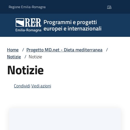
Vai al contenuto
Vai alla navigazione
Vai al footer
Regione Emilia-Romagna
ITA
Programmi e progetti
europei e internazionali
Home
/
Progetto MD.net - Dieta mediterranea
/
Notizie
/
Notizie
Notizie
Condividi
Vedi azioni