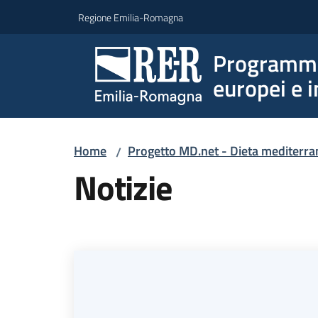
Vai al contenuto
Vai alla navigazione
Vai al footer
Regione Emilia-Romagna
Programmi 
europei e i
Home
Progetto MD.net - Dieta mediterra
/
Notizie