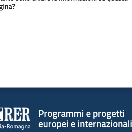
gina?
a da 1 a 5 stelle
Programmi e progetti
europei e internazional