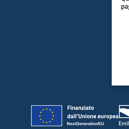
pa
Valut