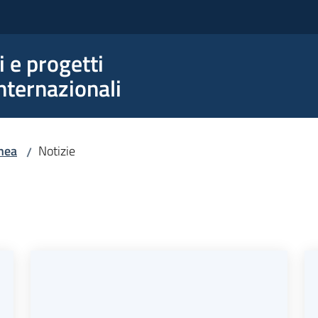
e progetti
nternazionali
nea
Notizie
/