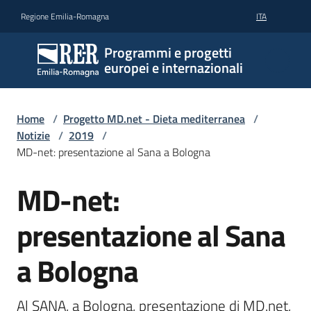
Vai al contenuto
Vai alla navigazione
Vai al footer
Regione Emilia-Romagna
ITA
Programmi e progetti
europei e internazionali
Home
/
Progetto MD.net - Dieta mediterranea
/
Notizie
/
2019
/
MD-net: presentazione al Sana a Bologna
MD-net:
Salta al contenuto
presentazione al Sana
a Bologna
Al SANA, a Bologna, presentazione di MD.net, 