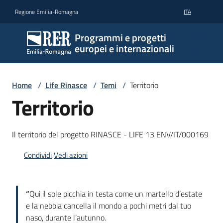
Vai al contenuto
Vai alla navigazione
Vai al footer
Regione Emilia-Romagna
ITA
Programmi e progetti
europei e internazionali
Home
/
Life Rinasce
/
Temi
/
Territorio
Territorio
Il territorio del progetto RINASCE - LIFE 13 ENV/IT/000169
Condividi
Vedi azioni
“
Qui il sole picchia in testa come un martello d’estate
e la nebbia cancella il mondo a pochi metri dal tuo
naso, durante l’autunno.