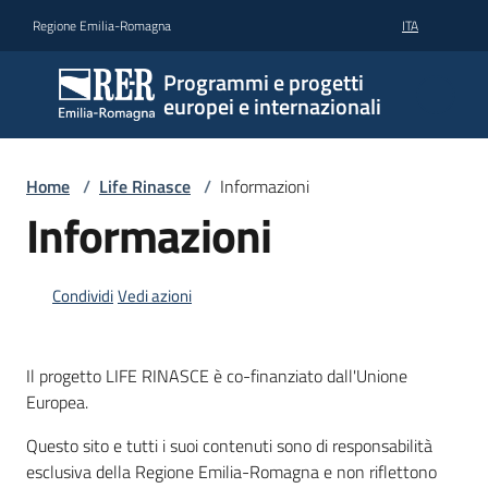
Vai al contenuto
Vai alla navigazione
Vai al footer
Regione Emilia-Romagna
ITA
Programmi e progetti
europei e internazionali
Home
/
Life Rinasce
/
Informazioni
Informazioni
Condividi
Vedi azioni
Il progetto LIFE RINASCE è co-finanziato dall'Unione
Europea.
Questo sito e tutti i suoi contenuti sono di responsabilità
esclusiva della Regione Emilia-Romagna e non riflettono