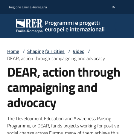
Vai al contenuto
Vai alla navigazione
Vai al footer
Regione Emilia-Romagna
ITA
Programmi e progetti
europei e internazionali
Home
/
Shaping fair cities
/
Video
/
DEAR, action through campaigning and advocacy
DEAR, action through
campaigning and
advocacy
The Development Education and Awareness Raising
Programme, or DEAR, funds projects working for positive
social change across Europe, many of them achieve this