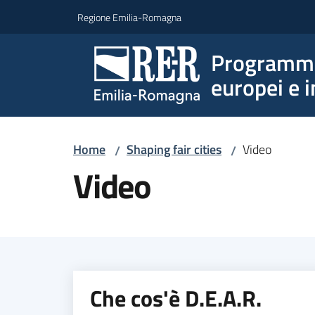
Vai al contenuto
Vai alla navigazione
Vai al footer
Regione Emilia-Romagna
Programmi 
europei e i
Home
Shaping fair cities
Video
/
/
Video
Che cos'è D.E.A.R.