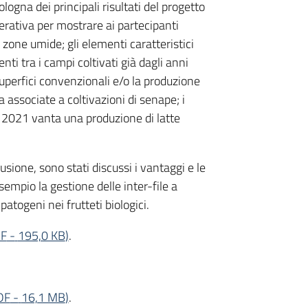
logna dei principali risultati del progetto
perativa per mostrare ai partecipanti
 zone umide; gli elementi caratteristici
nti tra i campi coltivati già dagli anni
superfici convenzionali e/o la produzione
a associate a coltivazioni di senape; i
al 2021 vanta una produzione di latte
usione, sono stati discussi i vantaggi e le
esempio la gestione delle inter-file a
patogeni nei frutteti biologici.
F
-
195,0 KB
)
.
DF
-
16,1 MB
)
.