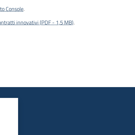
tto Console
.
ontratti innovativi
(
PDF
-
1,5 MB
)
.