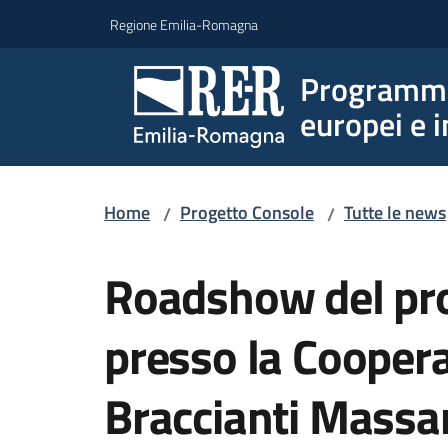
Vai al contenuto
Vai alla navigazione
Vai al footer
Regione Emilia-Romagna
Programmi 
europei e i
Home
Progetto Console
Tutte le news
/
/
Salta al contenuto
Roadshow del pr
presso la Coopera
Braccianti Massar