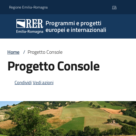
Vai al contenuto
Vai alla navigazione
Vai al footer
Regione Emilia-Romagna
ITA
Programmi e progetti
europei e internazionali
Home
/
Progetto Console
Progetto Console
Condividi
Vedi azioni