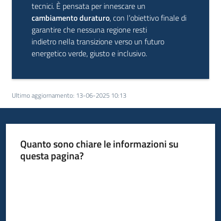
tecnici. È pensata per innescare un
cambiamento duraturo
, con l’obiettivo finale di
garantire che nessuna regione resti
indietro nella transizione verso un futuro
energetico verde, giusto e inclusivo.
Ultimo aggiornamento
:
13-06-2025 10:13
Quanto sono chiare le informazioni su
questa pagina?
Valuta da 1 a 5 stelle