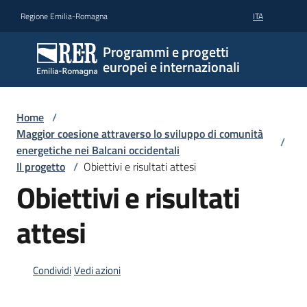
Vai al contenuto
Vai alla navigazione
Vai al footer
Regione Emilia-Romagna
ITA
Programmi e progetti
europei e internazionali
Home
/
Maggior coesione attraverso lo sviluppo di comunità
/
energetiche nei Balcani occidentali
Il progetto
/
Obiettivi e risultati attesi
Obiettivi e risultati
attesi
Condividi
Vedi azioni