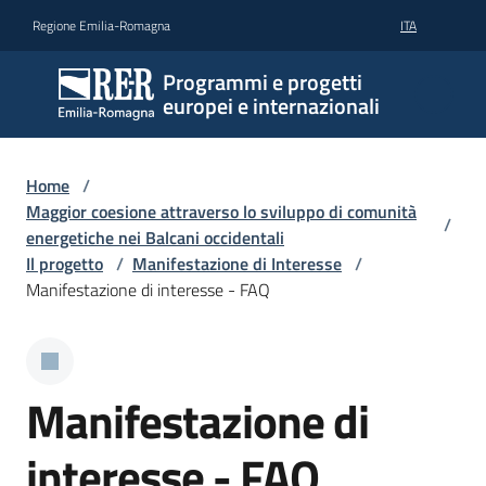
Vai al contenuto
Vai alla navigazione
Vai al footer
Regione Emilia-Romagna
ITA
Programmi e progetti
europei e internazionali
Home
/
Maggior coesione attraverso lo sviluppo di comunità
/
energetiche nei Balcani occidentali
Il progetto
/
Manifestazione di Interesse
/
Manifestazione di interesse - FAQ
Manifestazione di
interesse - FAQ