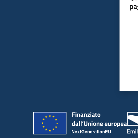
pa
Valut