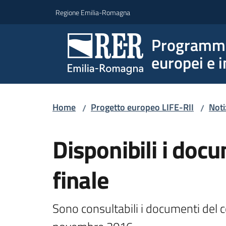
Vai al contenuto
Vai alla navigazione
Vai al footer
Regione Emilia-Romagna
Programmi 
europei e i
Home
Progetto europeo LIFE-RII
Noti
/
/
Salta al contenuto
Disponibili i doc
finale
Sono consultabili i documenti del c