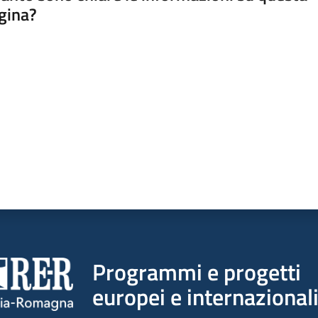
gina?
a da 1 a 5 stelle
Programmi e progetti
europei e internazional