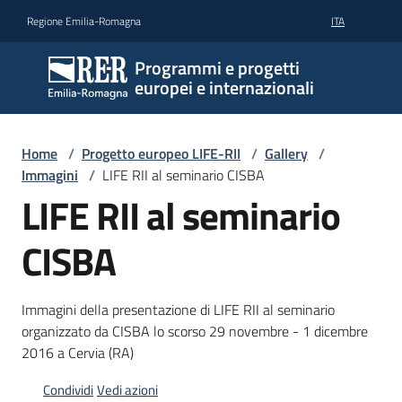
Vai al contenuto
Vai alla navigazione
Vai al footer
Regione Emilia-Romagna
ITA
Programmi e progetti
europei e internazionali
Home
/
Progetto europeo LIFE-RII
/
Gallery
/
Immagini
/
LIFE RII al seminario CISBA
LIFE RII al seminario
CISBA
Immagini della presentazione di LIFE RII al seminario
organizzato da CISBA lo scorso 29 novembre - 1 dicembre
2016 a Cervia (RA)
Condividi
Vedi azioni