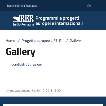
Vai al contenuto
Vai alla navigazione
Vai al footer
Regione Emilia-Romagna
ITA
Programmi e progetti
europei e internazionali
Home
/
Progetto europeo LIFE-RII
/
Gallery
Gallery
Condividi
Vedi azioni
Ultimo aggiornamento
:
20-12-2018 15:30