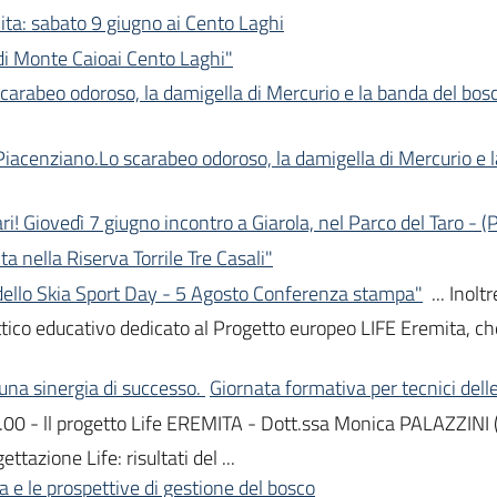
a: sabato 9 giugno ai Cento Laghi
di Monte Caioai Cento Laghi"
scarabeo odoroso, la damigella di Mercurio e la banda del bos
Piacenziano.Lo scarabeo odoroso, la damigella di Mercurio e 
i! Giovedì 7 giugno incontro a Giarola, nel Parco del Taro - (
a nella Riserva Torrile Tre Casali"
 dello Skia Sport Day - 5 Agosto Conferenza stampa"
... Inoltr
dattico educativo dedicato al Progetto europeo LIFE Eremita, 
na sinergia di successo.
Giornata formativa per tecnici dell
11.00 - ll progetto Life EREMITA - Dott.ssa Monica PALAZZINI
azione Life: risultati del ...
a e le prospettive di gestione del bosco