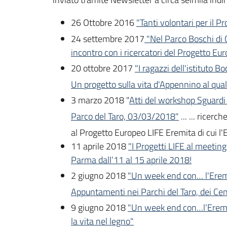
26 Ottobre 2016
"Tanti volontari per il 
24 settembre 2017
"Nel Parco Boschi di C
incontro con i ricercatori del Progetto Eu
20 ottobre 2017
"I ragazzi dell'istituto 
Un progetto sulla vita d'Appennino al qua
3 marzo 2018 "
Atti del workshop Sguardi 
Parco del Taro, 03/03/2018"
... ... ricer
al Progetto Europeo LIFE Eremita di cui l'
11 aprile 2018
"I Progetti LIFE al meeting
Parma dall’11 al 15 aprile 2018!
2 giugno 2018
"Un week end con… l'Eremit
Appuntamenti nei Parchi del Taro, dei Cent
9 giugno 2018
"Un week end con…l’Eremit
la vita nel legno"