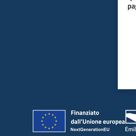
pa
Valut