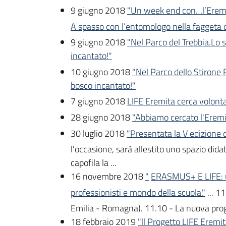
9 giugno 2018
"Un week end con…l’Eremit
A spasso con l’entomologo nella faggeta 
9 giugno 2018
"Nel Parco del Trebbia.Lo 
incantato!"
10 giugno 2018
"Nel Parco dello Stirone 
bosco incantato!"
7 giugno 2018
LIFE Eremita cerca volontar
28 giugno 2018
"Abbiamo cercato l'Eremit
30 luglio 2018
"Presentata la V edizione
l'occasione, sarà allestito uno spazio di
capofila la ...
16 novembre 2018
"
ERASMUS+ E LIFE: u
professionisti e mondo della scuola."
... 
Emilia - Romagna). 11.10 - La nuova progett
18 febbraio 2019
"ll Progetto LIFE Eremit