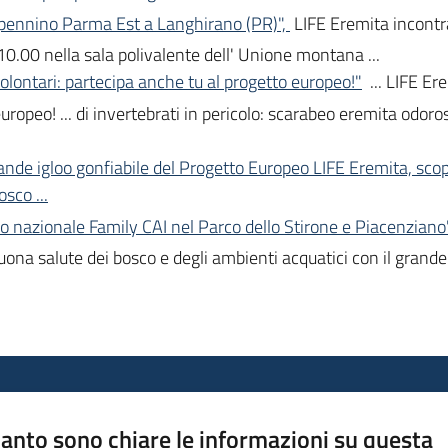
ppennino Parma Est a Langhirano (PR)",
LIFE Eremita incontra
 10.00 nella sala polivalente dell' Unione montana ...
olontari: partecipa anche tu al progetto europeo!"
... LIFE Er
uropeo! ... di invertebrati in pericolo: scarabeo eremita odoros
ande igloo gonfiabile del Progetto Europeo LIFE Eremita, sco
osco ...
o nazionale Family CAI nel Parco dello Stirone e Piacenziano
 buona salute dei bosco e degli ambienti acquatici con il grande
anto sono chiare le informazioni su questa