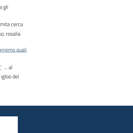
 gli
emita cerca
o, rosalia
priremo quali
"
... al
 igloo del