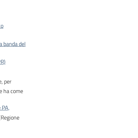
co
la banda del
PR)
e, per
che ha come
e PA,
 (Regione