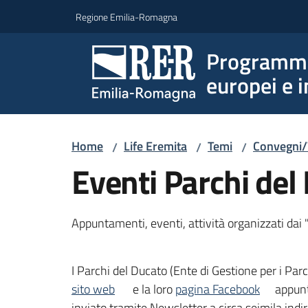
Vai al contenuto
Vai alla navigazione
Vai al footer
Regione Emilia-Romagna
Programmi 
europei e i
Home
Life Eremita
Temi
Convegni
/
/
/
Eventi Parchi del
Appuntamenti, eventi, attività organizzati dai 
I Parchi del Ducato (Ente di Gestione per i Parc
sito web
e la loro
pagina Facebook
appunt
inviato tramite Newsletter a circa seimila indiri