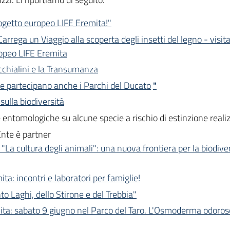
Progetto europeo LIFE Eremita!"
arrega un Viaggio alla scoperta degli insetti del legno - visi
ropeo LIFE Eremita
Bocchialini e la Transumanza
le partecipano anche i Parchi del Ducato
"
sulla biodiversità
che entomologiche su alcune specie a rischio di estinzione reali
Ente è partner
 "La cultura degli animali": una nuova frontiera per la biodive
a: incontri e laboratori per famiglie!
o Laghi, dello Stirone e del Trebbia"
a: sabato 9 giugno nel Parco del Taro. L'Osmoderma odoroso,