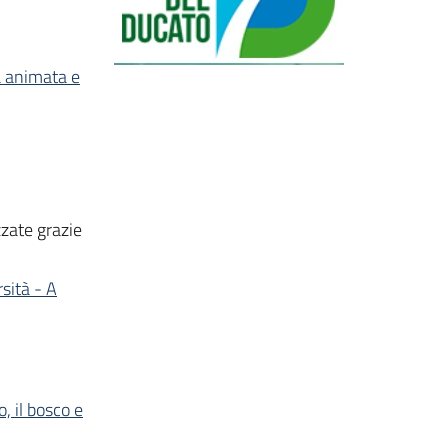
ta animata e
zzate grazie
rsità - A
 il bosco e