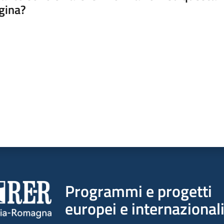
gina?
a da 1 a 5 stelle
Programmi e progetti
europei e internazional