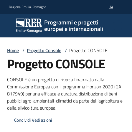
Vai al contenuto
Vai alla navigazione
Vai al footer
Regione Emilia-Romagna
ITA
Programmi e progetti
europei e internazionali
Home
/
Progetto Console
/
Progetto CONSOLE
Progetto CONSOLE
CONSOLE è un progetto di ricerca finanziato dalla
Commissione Europea con il programma Horizon 2020 (GA
817949) per una efficace e duratura distribuzione di beni
pubblici agro-ambientali-climatici da parte dell’agricoltura e
della silvicoltura europea
Condividi
Vedi azioni