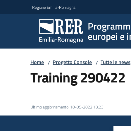
Vai al contenuto
Vai alla navigazione
Vai al footer
Regione Emilia-Romagna
Programmi 
europei e i
Home
Progetto Console
Tutte le news
/
/
Training 290422
Ultimo aggiornamento
:
10-05-2022 13:23