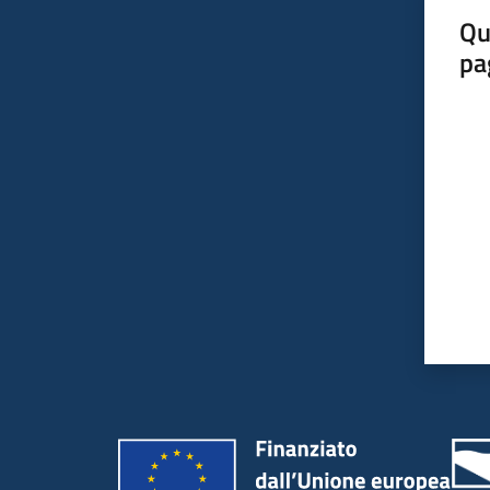
Qu
pa
Valut