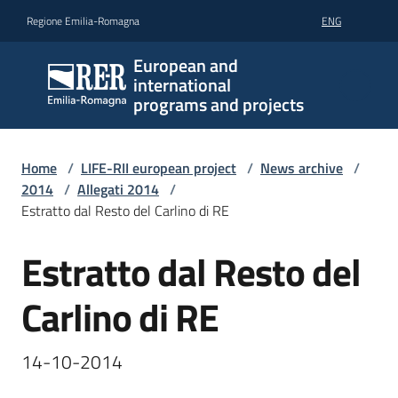
Go to content
Go to navigation
Go to footer
Regione Emilia-Romagna
ENG
European and
international
programs and projects
Home
/
LIFE-RII european project
/
News archive
/
2014
/
Allegati 2014
/
Estratto dal Resto del Carlino di RE
Estratto dal Resto del
Carlino di RE
14-10-2014