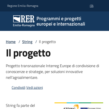
Vai al contenuto
Vai alla navigazione
Vai al footer
Regione Emilia-Romagna
ITA
Programmi e progetti
europei e internazionali
Home
/
String
/
Il progetto
Il progetto
Progetto transnazionale Interreg Europe di condivisione di
conoscenze e strategie, per soluzioni innovative
nell'agroalimentare.
Condividi
Vedi azioni
String fa parte del