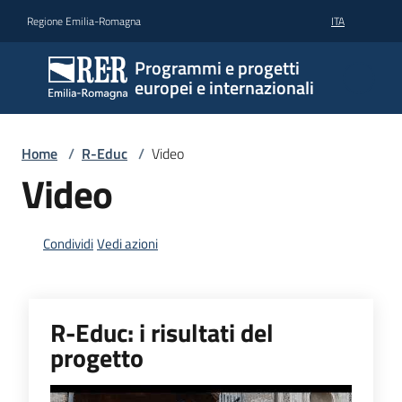
Vai al contenuto
Vai alla navigazione
Vai al footer
Regione Emilia-Romagna
ITA
Programmi e progetti
europei e internazionali
Home
/
R-Educ
/
Video
Video
Condividi
Vedi azioni
R-Educ: i risultati del
progetto