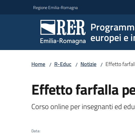
Vai al contenuto
Vai alla navigazione
Vai al footer
Regione Emilia-Romagna
Programmi 
europei e i
Home
R-Educ
Notizie
Effetto farfal
/
/
/
Salta al contenuto
Effetto farfalla p
Corso online per insegnanti ed educa
Data
: