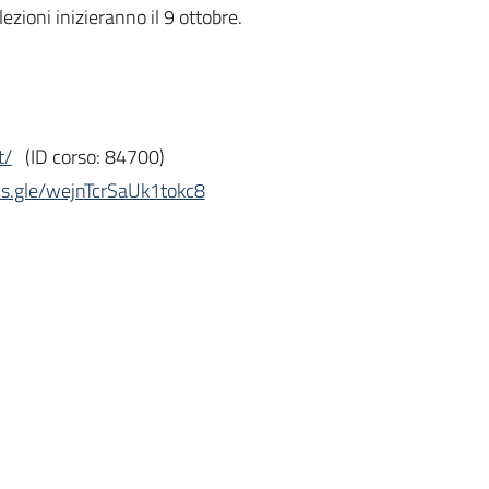
 lezioni inizieranno il 9 ottobre.
t/
(ID corso: 84700)
ms.gle/wejnTcrSaUk1tokc8