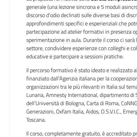
generale (una lezione sincrona e 5 moduli asincro
discorso d’odio declinati sulle diverse basi di di
approfondimenti specifici e esperienziali che pot
partecipazione ad atelier formativi in presenza op
sperimentazione in aula. Durante il corso ci sarà l
settore, condividere esperienze con colleghi e co
educative e partecipare a sessioni pratiche.
Il percorso formativo è stato ideato e realizzato al
finanziato dall’Agenzia italiana per la cooperazio
organizzazioni tra le più rilevanti in Italia sul tem
Lunaria, Amnesty International, dipartimento di S
dell’Università di Bologna, Carta di Roma, CoN
Generazioni, Oxfam Italia, Aidos, O.S.V.I.C., Eme
Toscana.
Il corso, completamente gratuito, è accreditato pr