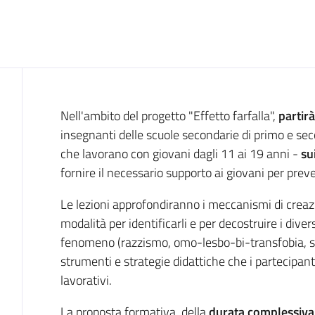
Introduzione
Nell'ambito del progetto "Effetto farfalla",
partirà
insegnanti delle scuole secondarie di primo e sec
che lavorano con giovani dagli 11 ai 19 anni -
su
fornire il necessario supporto ai giovani per preve
Le lezioni approfondiranno i meccanismi di creazio
modalità per identificarli e per decostruire i divers
fenomeno (razzismo, omo-lesbo-bi-transfobia, se
strumenti e strategie didattiche che i partecipant
lavorativi.
La proposta formativa, della
durata complessiva 