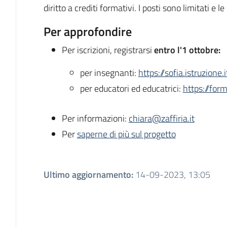
diritto a crediti formativi. I posti sono limitati e le
Per approfondire
Per iscrizioni, registrarsi
entro l'1 ottobre:
per insegnanti:
https://sofia.istruzione.i
per educatori ed educatrici:
https://for
Per informazioni:
chiara@zaffiria.it
Per
saperne di più sul progetto
Ultimo aggiornamento
:
14-09-2023, 13:05