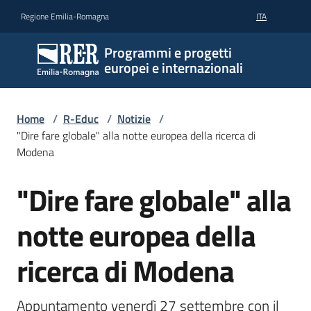
Vai al contenuto
Vai alla navigazione
Vai al footer
Regione Emilia-Romagna
ITA
Programmi e progetti
europei e internazionali
Home
/
R-Educ
/
Notizie
/
"Dire fare globale" alla notte europea della ricerca di
Modena
"Dire fare globale" alla
Salta al contenuto
notte europea della
ricerca di Modena
Appuntamento venerdì 27 settembre con il 