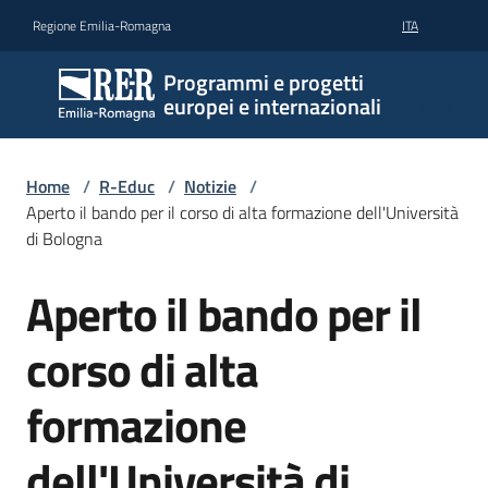
Vai al contenuto
Vai alla navigazione
Vai al footer
Regione Emilia-Romagna
ITA
Programmi e progetti
europei e internazionali
Home
/
R-Educ
/
Notizie
/
Aperto il bando per il corso di alta formazione dell'Università
di Bologna
Aperto il bando per il
Salta al contenuto
corso di alta
formazione
dell'Università di