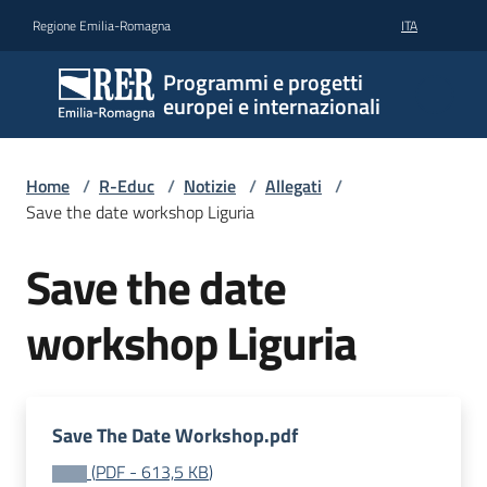
Vai al contenuto
Vai alla navigazione
Vai al footer
Regione Emilia-Romagna
ITA
Programmi e progetti
europei e internazionali
Home
/
R-Educ
/
Notizie
/
Allegati
/
Save the date workshop Liguria
Save the date
workshop Liguria
Save The Date Workshop.pdf
(
PDF
-
613,5 KB
)