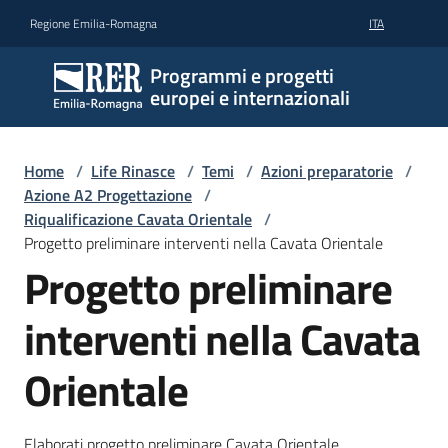
Vai al contenuto
Vai alla navigazione
Vai al footer
Regione Emilia-Romagna
ITA
Programmi e progetti
europei e internazionali
Home
/
Life Rinasce
/
Temi
/
Azioni preparatorie
/
Azione A2 Progettazione
/
Riqualificazione Cavata Orientale
/
Progetto preliminare interventi nella Cavata Orientale
Progetto preliminare
interventi nella Cavata
Orientale
Elaborati progetto preliminare Cavata Orientale