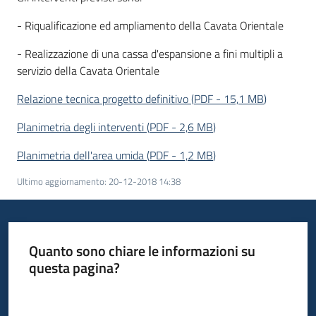
- Riqualificazione ed ampliamento della Cavata Orientale
- Realizzazione di una cassa d'espansione a fini multipli a
servizio della Cavata Orientale
Relazione tecnica progetto definitivo
(
PDF
-
15,1 MB
)
Planimetria degli interventi
(
PDF
-
2,6 MB
)
Planimetria dell'area umida
(
PDF
-
1,2 MB
)
Ultimo aggiornamento
:
20-12-2018 14:38
Quanto sono chiare le informazioni su
questa pagina?
Valuta da 1 a 5 stelle