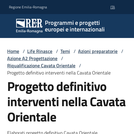
Vai al contenuto
Vai alla navigazione
Vai al footer
Regione Emilia-Romagna
ITA
Programmi e progetti
europei e internazionali
Home
/
Life Rinasce
/
Temi
/
Azioni preparatorie
/
Azione A2 Progettazione
/
Riqualificazione Cavata Orientale
/
Progetto definitivo interventi nella Cavata Orientale
Progetto definitivo
interventi nella Cavata
Orientale
Elaborati progetto definitivo Cavata Orientale