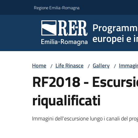
Vai al contenuto
Vai alla navigazione
Vai al footer
Regione Emilia-Romagna
Programmi 
europei e i
Home
Life Rinasce
Gallery
Immagi
/
/
/
RF2018 - Escursio
riqualificati
Immagini dell'escursione lungo i canali del p