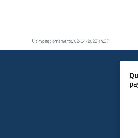
Ultimo aggiornamento
:
02-04-2025 14:37
Qu
pa
Valut