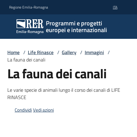
Vai al contenuto
Vai alla navigazione
Vai al footer
Regione Emilia-Romagna
ITA
Programmi e progetti
europei e internazionali
Home
/
Life Rinasce
/
Gallery
/
Immagini
/
La fauna dei canali
La fauna dei canali
Le varie specie di animali lungo il corso dei canali di LIFE
RINASCE
Condividi
Vedi azioni