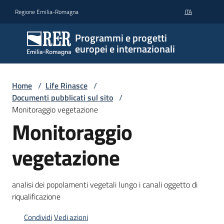
Vai al contenuto
Vai alla navigazione
Vai al footer
Regione Emilia-Romagna
ITA
Programmi e progetti
europei e internazionali
Home
/
Life Rinasce
/
Documenti pubblicati sul sito
/
Monitoraggio vegetazione
Monitoraggio
vegetazione
analisi dei popolamenti vegetali lungo i canali oggetto di
riqualificazione
Condividi
Vedi azioni