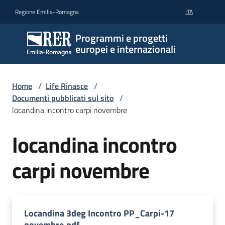
Vai al contenuto
Vai alla navigazione
Vai al footer
Regione Emilia-Romagna
ITA
Programmi e progetti
europei e internazionali
Home
/
Life Rinasce
/
Documenti pubblicati sul sito
/
locandina incontro carpi novembre
locandina incontro
carpi novembre
Locandina 3deg Incontro PP_Carpi-17
novembre.pdf