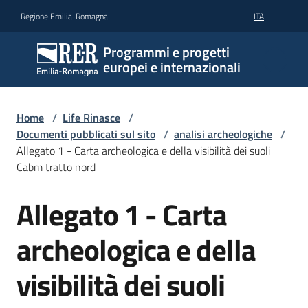
Vai al contenuto
Vai alla navigazione
Vai al footer
Regione Emilia-Romagna
ITA
Programmi e progetti
europei e internazionali
Home
/
Life Rinasce
/
Documenti pubblicati sul sito
/
analisi archeologiche
/
Allegato 1 - Carta archeologica e della visibilità dei suoli
Cabm tratto nord
Allegato 1 - Carta
archeologica e della
visibilità dei suoli