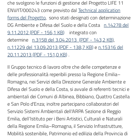
che svolgono le funzioni di gestione del Progetto LIFE 11
ENV/IT/000243 come previsto dal
Technical application
forms
del Progetto
, sono stati designati con determinazione
DG Ambiente e Difesa del Suolo e della Costa
n.14278 del
9.11.2012
(
PDF
-
156,1 KB
)
integrato con
determine
n.3158 del 3.04.2013
(
PDF
-
143,2 KB
)
,
n.11229 del 13.09.2013
(
PDF
-
138,7 KB
)
e
n.15316 del
20.11.2013
(
PDF
-
151,0 KB
)
.
Il Gruppo tecnico di lavoro oltre che delle competenze e
delle professionalità reperibili presso la Regione Emilia–
Romagna, nei Servizi della Direzione Generale Ambiente e
Difesa del Suolo e della Costa, si avvale di referenti tecnici e
ambientali dei Comuni di Albinea, Bibbiano, Quattro Castella
e San Polo d'Enza; inoltre partecipano collaboratori del
Servizio Sistemi Ambientali dell'ARPA Sezione di Reggio
Emilia, dell’Istituto per i Beni Artistici, Culturali e Naturali
della Regione Emilia–Romagna, il Servizio Infrastrutture,
Mobilità sostenibile, Patrimonio ed edilizia della Provincia di