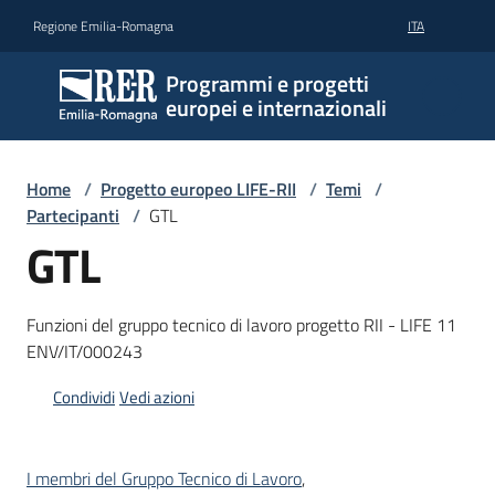
Vai al contenuto
Vai alla navigazione
Vai al footer
Regione Emilia-Romagna
ITA
Programmi e progetti
europei e internazionali
Home
/
Progetto europeo LIFE-RII
/
Temi
/
Partecipanti
/
GTL
GTL
Funzioni del gruppo tecnico di lavoro progetto RII - LIFE 11
ENV/IT/000243
Condividi
Vedi azioni
I membri del Gruppo Tecnico di Lavoro
,