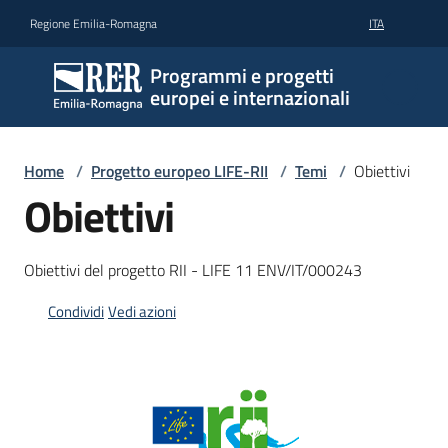
Vai al contenuto
Vai alla navigazione
Vai al footer
Regione Emilia-Romagna
ITA
Programmi e progetti
europei e internazionali
Home
/
Progetto europeo LIFE-RII
/
Temi
/
Obiettivi
Obiettivi
Obiettivi del progetto RII - LIFE 11 ENV/IT/000243
Condividi
Vedi azioni