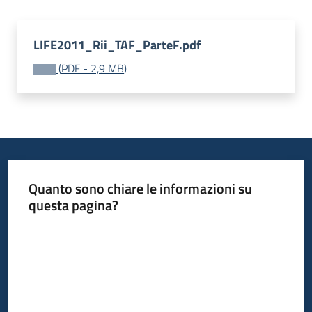
LIFE2011_Rii_TAF_ParteF.pdf
(
PDF
-
2,9 MB
)
Quanto sono chiare le informazioni su
questa pagina?
Valuta da 1 a 5 stelle