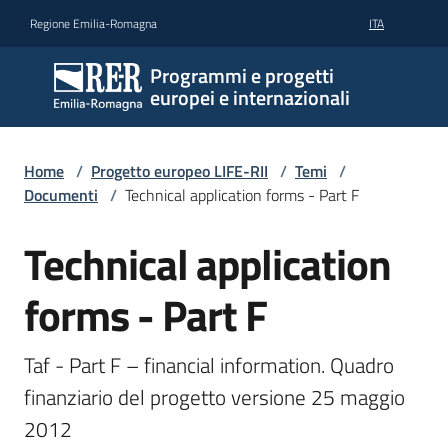
Vai al contenuto
Vai alla navigazione
Vai al footer
Regione Emilia-Romagna
ITA
Programmi e progetti
europei e internazionali
Home
/
Progetto europeo LIFE-RII
/
Temi
/
Documenti
/
Technical application forms - Part F
Technical application
forms - Part F
Taf - Part F – financial information. Quadro 
finanziario del progetto versione 25 maggio 