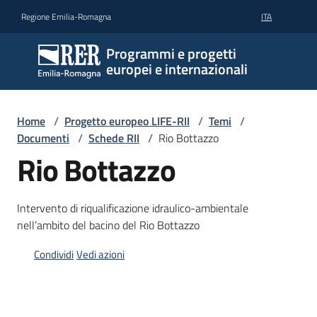
Vai al contenuto
Vai alla navigazione
Vai al footer
Regione Emilia-Romagna
ITA
Programmi e progetti
europei e internazionali
Home
/
Progetto europeo LIFE-RII
/
Temi
/
Documenti
/
Schede RII
/
Rio Bottazzo
Rio Bottazzo
Intervento di riqualificazione idraulico-ambientale
nell’ambito del bacino del Rio Bottazzo
Condividi
Vedi azioni