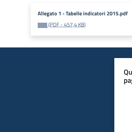
Allegato 1 - Tabelle indicatori 2015.pdf
(
PDF
-
457,4 KB
)
Qu
pa
Valut