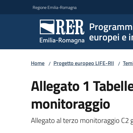
Vai al contenuto
Vai alla navigazione
Vai al footer
Regione Emilia-Romagna
Programmi 
europei e i
Home
Progetto europeo LIFE-RII
Tem
/
/
Allegato 1 Tabelle
monitoraggio
Allegato al terzo monitoraggio C2