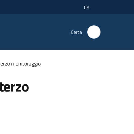
ITA
Cerca
 terzo monitoraggio
 terzo