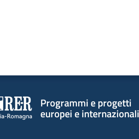
a da 1 a 5 stelle
Programmi e progetti
europei e internazional