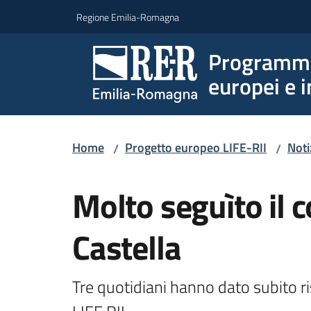
Vai al contenuto
Vai alla navigazione
Vai al footer
Regione Emilia-Romagna
Programmi 
europei e i
Home
Progetto europeo LIFE-RII
Noti
/
/
Salta al contenuto
Molto seguìto il 
Castella
Tre quotidiani hanno dato subito ri