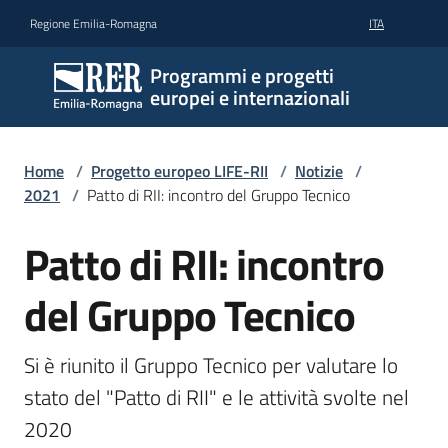
Vai al contenuto
Vai alla navigazione
Vai al footer
Regione Emilia-Romagna
ITA
Programmi e progetti
europei e internazionali
Home
/
Progetto europeo LIFE-RII
/
Notizie
/
2021
/
Patto di RII: incontro del Gruppo Tecnico
Patto di RII: incontro
Salta al contenuto
del Gruppo Tecnico
Si è riunito il Gruppo Tecnico per valutare lo 
stato del "Patto di RII" e le attività svolte nel 
2020