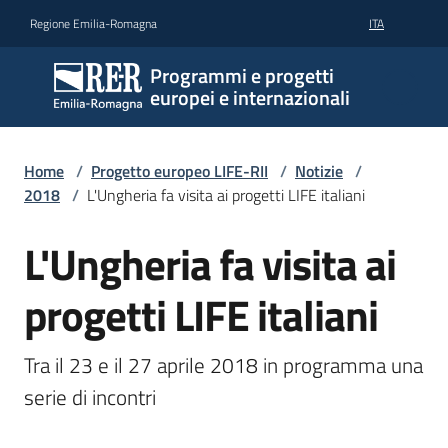
Vai al contenuto
Vai alla navigazione
Vai al footer
Regione Emilia-Romagna
ITA
Programmi e progetti
europei e internazionali
Home
/
Progetto europeo LIFE-RII
/
Notizie
/
2018
/
L'Ungheria fa visita ai progetti LIFE italiani
L'Ungheria fa visita ai
Salta al contenuto
progetti LIFE italiani
Tra il 23 e il 27 aprile 2018 in programma una 
serie di incontri