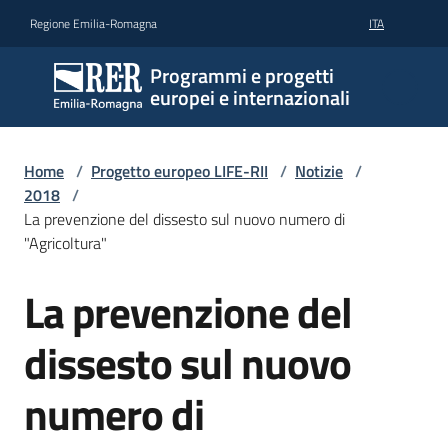
Vai al contenuto
Vai alla navigazione
Vai al footer
Regione Emilia-Romagna
ITA
Programmi e progetti
europei e internazionali
Home
/
Progetto europeo LIFE-RII
/
Notizie
/
2018
/
La prevenzione del dissesto sul nuovo numero di
"Agricoltura"
La prevenzione del
Salta al contenuto
dissesto sul nuovo
numero di