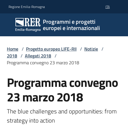
Vai al contenuto
Vai alla navigazione
Vai al footer
Regione Emilia-Romagna
ITA
Programmi e progetti
europei e internazionali
Home
/
Progetto europeo LIFE-RII
/
Notizie
/
2018
/
Allegati 2018
/
Programma convegno 23 marzo 2018
Programma convegno
23 marzo 2018
The blue challenges and opportunities: from 
strategy into action