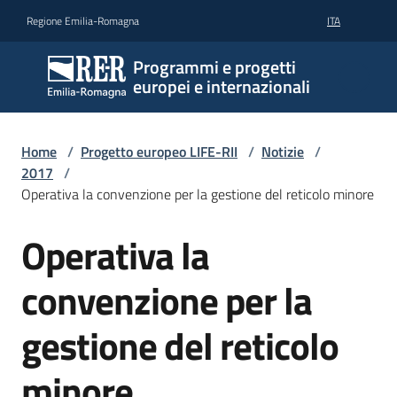
Vai al contenuto
Vai alla navigazione
Vai al footer
Regione Emilia-Romagna
ITA
Programmi e progetti
europei e internazionali
Home
/
Progetto europeo LIFE-RII
/
Notizie
/
2017
/
Operativa la convenzione per la gestione del reticolo minore
Operativa la
Salta al contenuto
convenzione per la
gestione del reticolo
minore