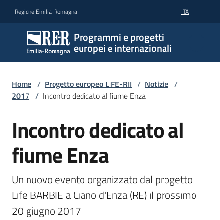
Vai al contenuto
Vai alla navigazione
Vai al footer
Regione Emilia-Romagna
ITA
Programmi e progetti
europei e internazionali
Home
/
Progetto europeo LIFE-RII
/
Notizie
/
2017
/
Incontro dedicato al fiume Enza
Incontro dedicato al
Salta al contenuto
fiume Enza
Un nuovo evento organizzato dal progetto 
Life BARBIE a Ciano d'Enza (RE) il prossimo 
20 giugno 2017