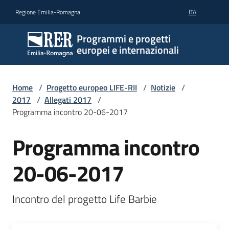
Vai al contenuto
Vai alla navigazione
Vai al footer
Regione Emilia-Romagna
ITA
Programmi e progetti
europei e internazionali
Home
/
Progetto europeo LIFE-RII
/
Notizie
/
2017
/
Allegati 2017
/
Programma incontro 20-06-2017
Programma incontro
20-06-2017
Incontro del progetto Life Barbie