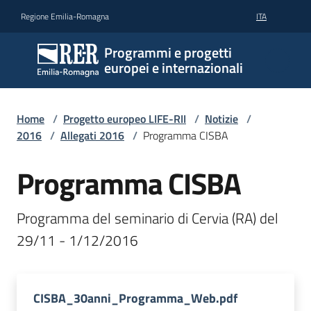
Vai al contenuto
Vai alla navigazione
Vai al footer
Regione Emilia-Romagna
ITA
Programmi e progetti
europei e internazionali
Home
/
Progetto europeo LIFE-RII
/
Notizie
/
2016
/
Allegati 2016
/
Programma CISBA
Programma CISBA
Programma del seminario di Cervia (RA) del 
29/11 - 1/12/2016
CISBA_30anni_Programma_Web.pdf