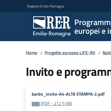
Vai al contenuto
Vai alla navigazione
Vai al footer
Regione Emilia-Romagna
Programmi 
europei e i
Home
Progetto europeo LIFE-RII
Noti
/
/
Invito e progra
barbo_invito-A4-ALTA STAMPA-2.pdf
(
PDF
-
212,5 KB
)