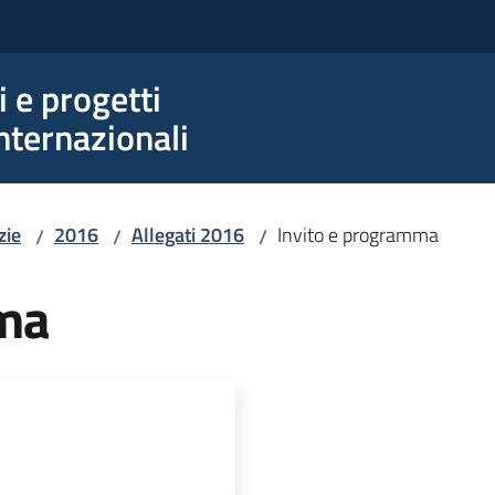
e progetti
nternazionali
zie
2016
Allegati 2016
Invito e programma
/
/
/
mma