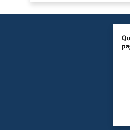
Qu
pa
Valut