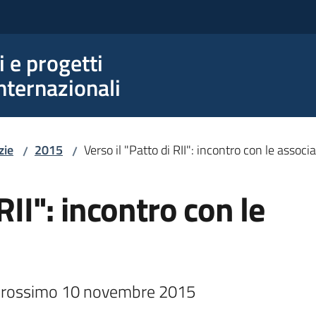
e progetti
nternazionali
zie
2015
Verso il "Patto di RII": incontro con le associ
/
/
RII": incontro con le
il prossimo 10 novembre 2015