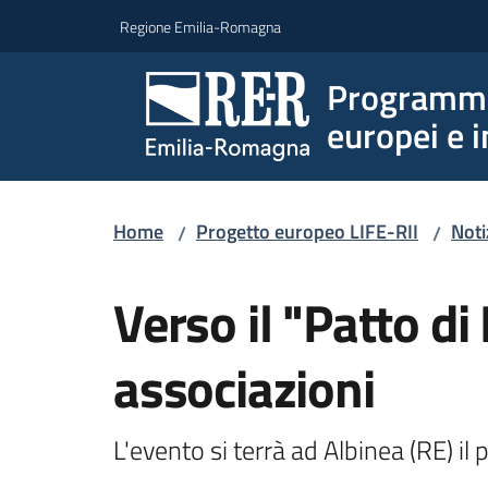
Vai al contenuto
Vai alla navigazione
Vai al footer
Regione Emilia-Romagna
Programmi 
europei e i
Home
Progetto europeo LIFE-RII
Noti
/
/
Salta al contenuto
Verso il "Patto di 
associazioni
L'evento si terrà ad Albinea (RE) 