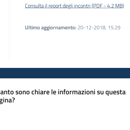
Consulta il report degli incontri
(
PDF
-
4,2 MB
)
Ultimo aggiornamento
:
20-12-2018, 15:29
anto sono chiare le informazioni su questa
gina?
a da 1 a 5 stelle