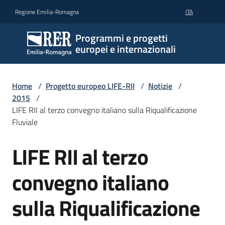
Vai al contenuto
Vai alla navigazione
Vai al footer
Regione Emilia-Romagna
ITA
Programmi e progetti
europei e internazionali
Home
/
Progetto europeo LIFE-RII
/
Notizie
/
2015
/
LIFE RII al terzo convegno italiano sulla Riqualificazione
Fluviale
LIFE RII al terzo
Salta al contenuto
convegno italiano
sulla Riqualificazione