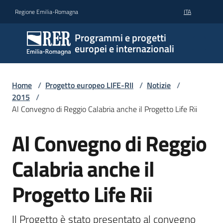
Vai al contenuto
Vai alla navigazione
Vai al footer
Regione Emilia-Romagna
ITA
Programmi e progetti
europei e internazionali
Home
/
Progetto europeo LIFE-RII
/
Notizie
/
2015
/
Al Convegno di Reggio Calabria anche il Progetto Life Rii
Al Convegno di Reggio
Salta al contenuto
Calabria anche il
Progetto Life Rii
Il Progetto è stato presentato al convegno 