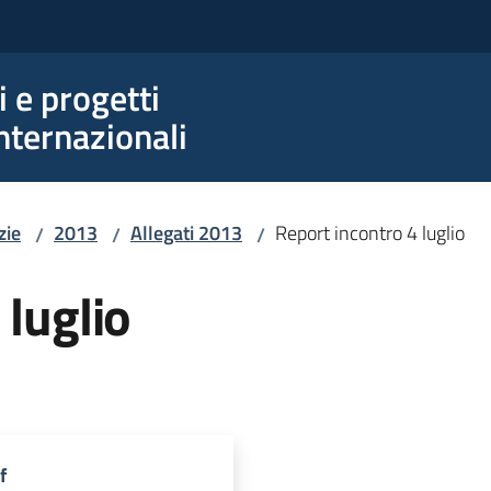
e progetti
nternazionali
zie
2013
Allegati 2013
Report incontro 4 luglio
/
/
/
 luglio
f