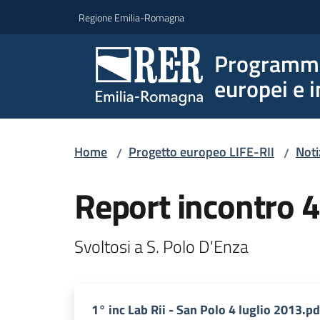
Vai al contenuto
Vai alla navigazione
Vai al footer
Regione Emilia-Romagna
Programmi 
europei e i
Home
Progetto europeo LIFE-RII
Noti
/
/
Report incontro 4
Svoltosi a S. Polo D'Enza
1° inc Lab Rii - San Polo 4 luglio 2013.pd