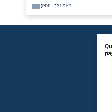
(
PDF
-
321,5 KB
)
Qu
pa
Valut